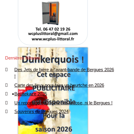
Dernières Nieuws
Des Jets de bière à l’avant-bande de Bergues 2026
!
Carte des lieux pour faire un beurtche en 2026
Beultekaze 2025
Un reportage qui n'sent pas la rose, ni le Bergues !
Souvenirs de Bergues 2024