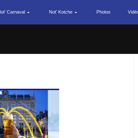
ot' Carnaval
Not' Kotche
Photos
Vidé