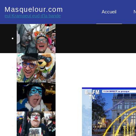
Masquelour.com
Accueil
N
eul Krampeut eud d'la bande
Saison 2026