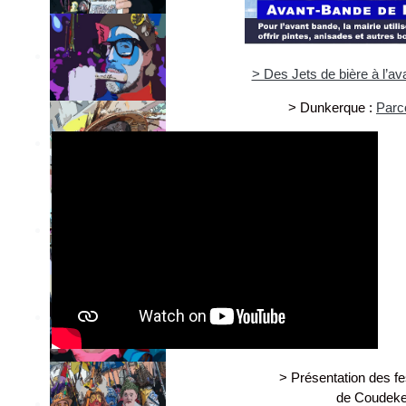
> Des Jets de bière à l’a
> Dunkerque :
Parc
> Présentation des fe
de Coudeke