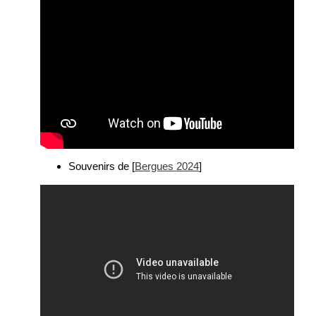
Souvenirs de [
Bergues 2024
]