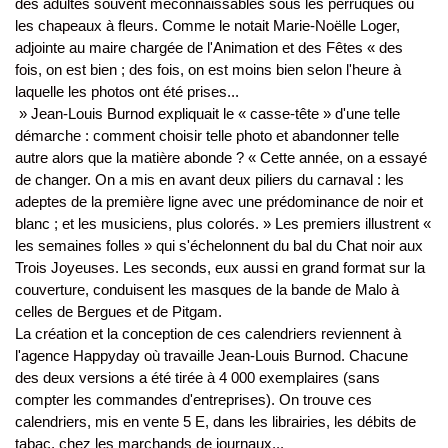
des adultes souvent méconnaissables sous les perruques ou
les chapeaux à fleurs. Comme le notait Marie-Noëlle Loger,
adjointe au maire chargée de l'Animation et des Fêtes « des
fois, on est bien ; des fois, on est moins bien selon l'heure à
laquelle les photos ont été prises...
» Jean-Louis Burnod expliquait le « casse-tête » d'une telle
démarche : comment choisir telle photo et abandonner telle
autre alors que la matière abonde ? « Cette année, on a essayé
de changer. On a mis en avant deux piliers du carnaval : les
adeptes de la première ligne avec une prédominance de noir et
blanc ; et les musiciens, plus colorés. » Les premiers illustrent «
les semaines folles » qui s'échelonnent du bal du Chat noir aux
Trois Joyeuses. Les seconds, eux aussi en grand format sur la
couverture, conduisent les masques de la bande de Malo à
celles de Bergues et de Pitgam.
La création et la conception de ces calendriers reviennent à
l'agence Happyday où travaille Jean-Louis Burnod. Chacune
des deux versions a été tirée à 4 000 exemplaires (sans
compter les commandes d'entreprises). On trouve ces
calendriers, mis en vente 5 E, dans les librairies, les débits de
tabac, chez les marchands de journaux...