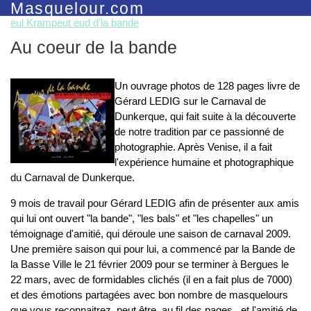
Masquelour.com
eul Krampeut eud d'la bande
Au coeur de la bande
Un ouvrage photos de 128 pages livre de
Gérard LEDIG sur le Carnaval de
Dunkerque, qui fait suite à la découverte
de notre tradition par ce passionné de
photographie. Après Venise, il a fait
l'expérience humaine et photographique
du Carnaval de Dunkerque.
9 mois de travail pour Gérard LEDIG afin de présenter aux amis
qui lui ont ouvert "la bande", "les bals" et "les chapelles" un
témoignage d'amitié, qui déroule une saison de carnaval 2009.
Une première saison qui pour lui, a commencé par la Bande de
la Basse Ville le 21 février 2009 pour se terminer à Bergues le
22 mars, avec de formidables clichés (il en a fait plus de 7000)
et des émotions partagées avec bon nombre de masquelours
que vous reconnaitrez, peut être, au fil des pages...et l'amitié de