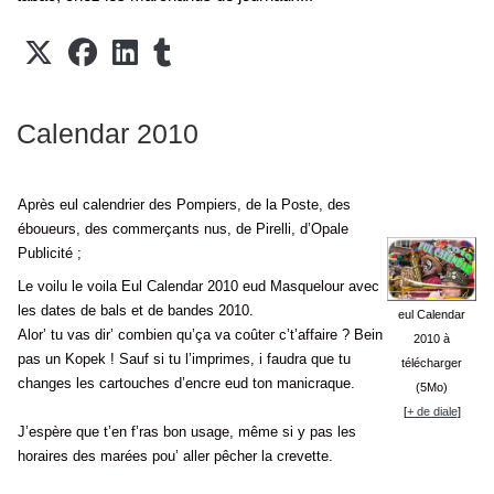
Calendar 2010
Après eul calendrier des Pompiers, de la Poste, des
éboueurs, des commerçants nus, de Pirelli, d’Opale
Publicité ;
Le voilu le voila Eul Calendar 2010 eud Masquelour avec
les dates de bals et de bandes 2010.
eul Calendar
Alor’ tu vas dir’ combien qu’ça va coûter c’t’affaire ? Bein
2010 à
pas un Kopek ! Sauf si tu l’imprimes, i faudra que tu
télécharger
changes les cartouches d’encre eud ton manicraque.
(5
Mo)
[
+ de diale
]
J’espère que t’en f’ras bon usage, même si y pas les
horaires des marées pou’ aller pêcher la crevette.