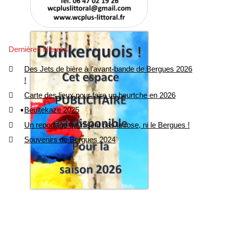
Dernières Nieuws
Des Jets de bière à l’avant-bande de Bergues 2026
!
Carte des lieux pour faire un beurtche en 2026
Beultekaze 2025
Un reportage qui n'sent pas la rose, ni le Bergues !
Souvenirs de Bergues 2024