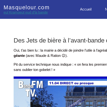
Masquelour.com
Accueil
N
eul Krampeut eud d'la bande
Des Jets de bière à l’avant-bande
Oui, t’as bien lu : la mairie a décidé de joindre l’utile à l’agr
géante
(avec Maude & Ration
😉
).
Pit du service technique nous indique : « on fera les premiers
sans oublier ton gobelet ! »