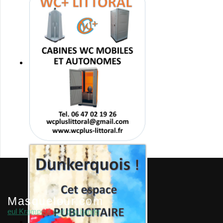
Masquelour.com
eul Krampeut eud d'la bande