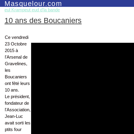
Masquelour.com
eul Krampeut eud d'la bande
10 ans des Boucaniers
Ce vendredi
23 Octobre
2015 à
l'Arsenal de
Gravelines,
les
Boucaniers
ont fêté leurs
10 ans.
Le président,
fondateur de
l'Association,
Jean-Luc
avait sorti les
ptits four