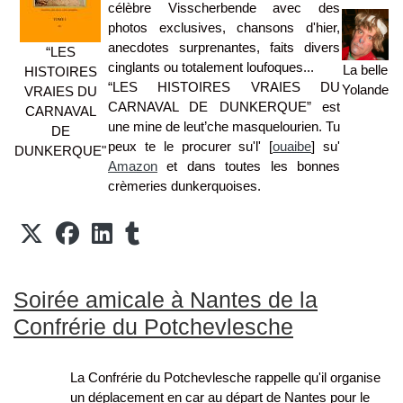
célèbre Visscherbende avec des
photos exclusives, chansons d'hier,
anecdotes surprenantes, faits divers
“LES
cinglants ou totalement loufoques...
La belle
HISTOIRES
“LES HISTOIRES VRAIES DU
Yolande
VRAIES DU
CARNAVAL DE DUNKERQUE” est
CARNAVAL
une mine de leut’che masquelourien. Tu
DE
peux te le procurer
su'l' [
ouaibe
] su'
DUNKERQUE"
Amazon
et dans toutes les bonnes
crèmeries dunkerquoises.
Soirée amicale à Nantes de la
Confrérie du Potchevlesche
La Confrérie du Potchevlesche rappelle qu'il organise
un déplacement en car au départ de Nantes pour le