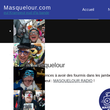
Masquelour.com
Accueil
N
eul Krampeut eud d'la bande
Radio Masquelour
Toi aussi, tu commences à avoir des fourmis dans les jambes
réactivé son Krampeut :
MASQUELOUR RADIO
!