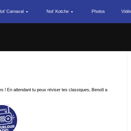
ot' Carnaval
Not' Kotche
Photos
Vidé
 ! En attendant tu peux réviser tes classiques, Benoît a