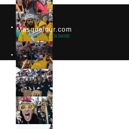
Masquelour.com
eul Krampeut eud d'la bande