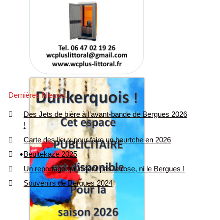
Dernières Nieuws
Des Jets de bière à l’avant-bande de Bergues 2026
!
Carte des lieux pour faire un beurtche en 2026
Beultekaze 2025
Un reportage qui n'sent pas la rose, ni le Bergues !
Souvenirs de Bergues 2024