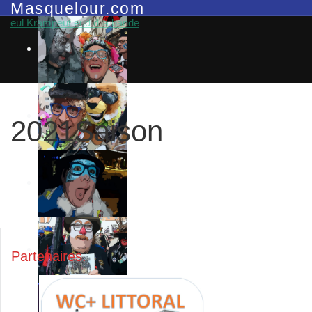
Masquelour.com
eul Krampeut eud d'la bande
2021Saison
Partenaires